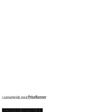
i samarbejde med
PriceRunner
SENESTE ARTIKLER