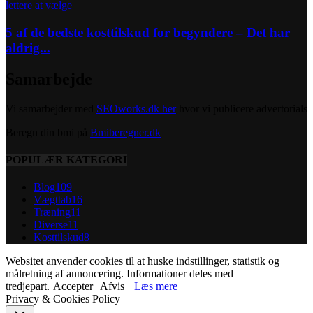
5 af de bedste kosttilskud for begyndere – Det har
aldrig...
Samarbejde
Vi samarbejder med
SEOworks.dk her
hvor vi publicere advertorials
Beregn din bmi på
Bmiberegner.dk
POPULÆR KATEGORI
Blog
109
Vægttab
16
Træning
11
Diverse
11
Kosttilskud
8
Websitet anvender cookies til at huske indstillinger, statistik og
målretning af annoncering. Informationer deles med
tredjepart.
Accepter
Afvis
Læs mere
Privacy & Cookies Policy