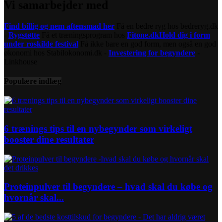
Vi samarbejder med
Find billig og nem aftensmad her
Få en bedre ryg hos bedreryg.dk
-
Rygstøtte
Få et træningsprogram hos
Fitone.dk
Hold dig i form
under roskilde festival
Få ikke bare en god form, men også en god
økonomi hos Stabilokonomi.dk -
Investering for begyndere
-
Linkhouse
Populære indlæg
6 trænings tips til en nybegynder som virkeligt
booster dine resultater
Proteinpulver til begyndere – hvad skal du købe og
hvornår skal...