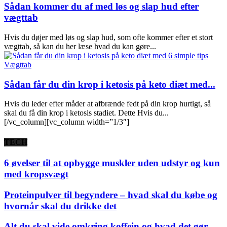
Sådan kommer du af med løs og slap hud efter
vægttab
Hvis du døjer med løs og slap hud, som ofte kommer efter et stort
vægttab, så kan du her læse hvad du kan gøre...
Vægttab
Sådan får du din krop i ketosis på keto diæt med...
Hvis du leder efter måder at afbrænde fedt på din krop hurtigt, så
skal du få din krop i ketosis stadiet. Dette Hvis du...
[/vc_column][vc_column width=”1/3″]
TECH
6 øvelser til at opbygge muskler uden udstyr og kun
med kropsvægt
Proteinpulver til begyndere – hvad skal du købe og
hvornår skal du drikke det
Alt du skal vide omkring koffein og hvad det gør