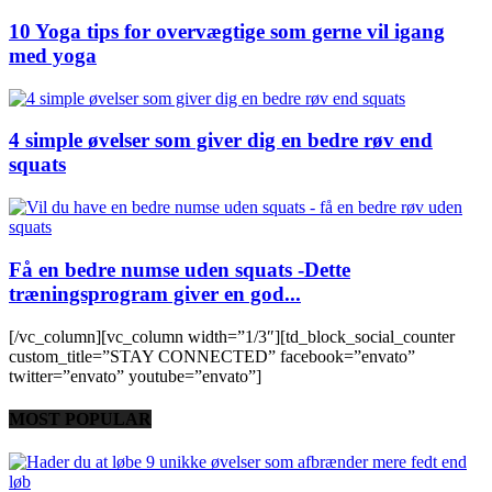
10 Yoga tips for overvægtige som gerne vil igang
med yoga
4 simple øvelser som giver dig en bedre røv end
squats
Få en bedre numse uden squats -Dette
træningsprogram giver en god...
[/vc_column][vc_column width=”1/3″][td_block_social_counter
custom_title=”STAY CONNECTED” facebook=”envato”
twitter=”envato” youtube=”envato”]
MOST POPULAR