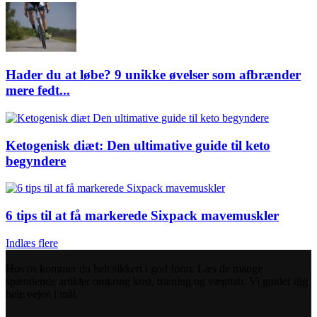
Hader du at løbe? 9 unikke øvelser som afbrænder
mere fedt...
Ketogenisk diæt: Den ultimative guide til keto
begyndere
6 tips til at få markerede Sixpack mavemuskler
Indlæs flere
Hos os kommer du helt sikkert i god form. Læs de mange
spændende artikler omkring kost, træning og vægttab. Vi guider dig
hele vejen i mål.