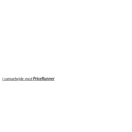
i samarbejde med
PriceRunner