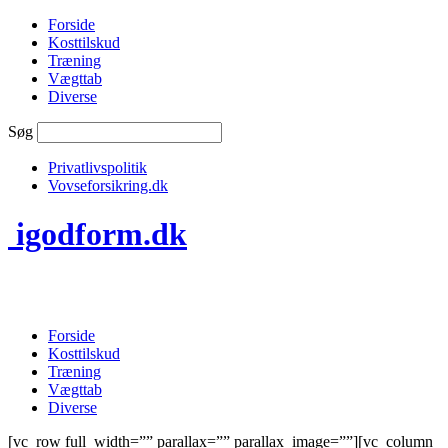
Forside
Kosttilskud
Træning
Vægttab
Diverse
Søg
Privatlivspolitik
Vovseforsikring.dk
igodform.dk
Forside
Kosttilskud
Træning
Vægttab
Diverse
[vc_row full_width=”” parallax=”” parallax_image=””][vc_column