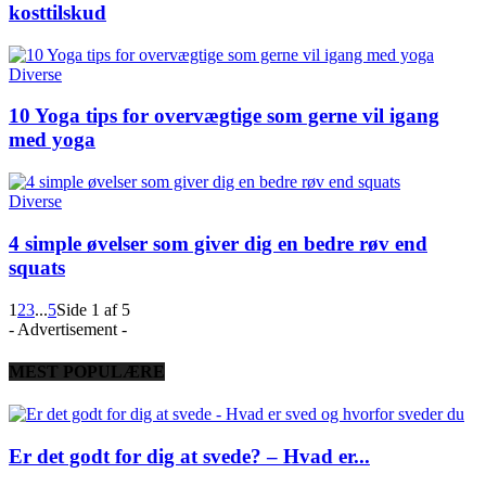
kosttilskud
Diverse
10 Yoga tips for overvægtige som gerne vil igang
med yoga
Diverse
4 simple øvelser som giver dig en bedre røv end
squats
1
2
3
...
5
Side 1 af 5
- Advertisement -
MEST POPULÆRE
Er det godt for dig at svede? – Hvad er...