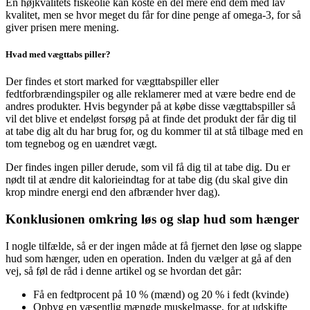
En højkvalitets fiskeolie kan koste en del mere end dem med lav
kvalitet, men se hvor meget du får for dine penge af omega-3, for så
giver prisen mere mening.
Hvad med vægttabs piller?
Der findes et stort marked for vægttabspiller eller
fedtforbrændingspiler og alle reklamerer med at være bedre end de
andres produkter. Hvis begynder på at købe disse vægttabspiller så
vil det blive et endeløst forsøg på at finde det produkt der får dig til
at tabe dig alt du har brug for, og du kommer til at stå tilbage med en
tom tegnebog og en uændret vægt.
Der findes ingen piller derude, som vil få dig til at tabe dig. Du er
nødt til at ændre dit kalorieindtag for at tabe dig (du skal give din
krop mindre energi end den afbrænder hver dag).
Konklusionen omkring løs og slap hud som hænger
I nogle tilfælde, så er der ingen måde at få fjernet den løse og slappe
hud som hænger, uden en operation. Inden du vælger at gå af den
vej, så føl de råd i denne artikel og se hvordan det går:
Få en fedtprocent på 10 % (mænd) og 20 % i fedt (kvinde)
Opbyg en væsentlig mængde muskelmasse, for at udskifte