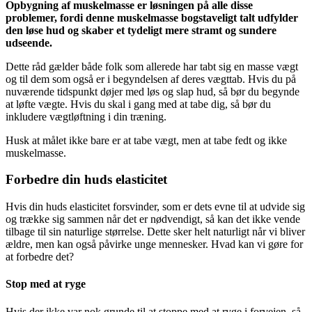
Opbygning af muskelmasse er løsningen på alle disse
problemer, fordi denne muskelmasse bogstaveligt talt udfylder
den løse hud og skaber et tydeligt mere stramt og sundere
udseende.
Dette råd gælder både folk som allerede har tabt sig en masse vægt
og til dem som også er i begyndelsen af deres vægttab. Hvis du på
nuværende tidspunkt døjer med løs og slap hud, så bør du begynde
at løfte vægte. Hvis du skal i gang med at tabe dig, så bør du
inkludere vægtløftning i din træning.
Husk at målet ikke bare er at tabe vægt, men at tabe fedt og ikke
muskelmasse.
Forbedre din huds elasticitet
Hvis din huds elasticitet forsvinder, som er dets evne til at udvide sig
og trække sig sammen når det er nødvendigt, så kan det ikke vende
tilbage til sin naturlige størrelse. Dette sker helt naturligt når vi bliver
ældre, men kan også påvirke unge mennesker. Hvad kan vi gøre for
at forbedre det?
Stop med at ryge
Hvis der ikke var nok grunde til at stoppe med at ryge i forvejen, så