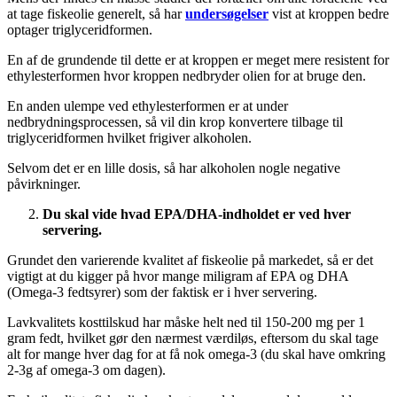
at tage fiskeolie generelt, så har
undersøgelser
vist at kroppen bedre
optager triglyceridformen.
En af de grundende til dette er at kroppen er meget mere resistent for
ethylesterformen hvor kroppen nedbryder olien for at bruge den.
En anden ulempe ved ethylesterformen er at under
nedbrydningsprocessen, så vil din krop konvertere tilbage til
triglyceridformen hvilket frigiver alkoholen.
Selvom det er en lille dosis, så har alkoholen nogle negative
påvirkninger.
Du skal vide hvad EPA/DHA-indholdet er ved hver
servering.
Grundet den varierende kvalitet af fiskeolie på markedet, så er det
vigtigt at du kigger på hvor mange miligram af EPA og DHA
(Omega-3 fedtsyrer) som der faktisk er i hver servering.
Lavkvalitets kosttilskud har måske helt ned til 150-200 mg per 1
gram fedt, hvilket gør den nærmest værdiløs, eftersom du skal tage
alt for mange hver dag for at få nok omega-3 (du skal have omkring
2-3g af omega-3 om dagen).