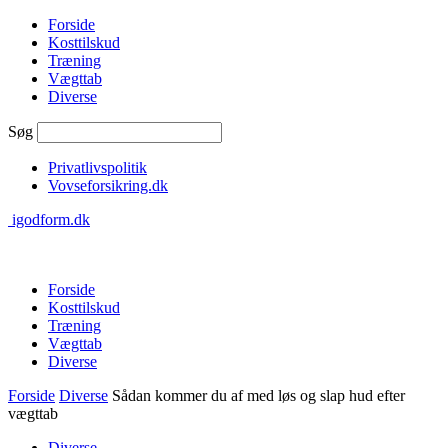
Forside
Kosttilskud
Træning
Vægttab
Diverse
Søg
Privatlivspolitik
Vovseforsikring.dk
igodform.dk
Forside
Kosttilskud
Træning
Vægttab
Diverse
Forside
Diverse
Sådan kommer du af med løs og slap hud efter
vægttab
Diverse