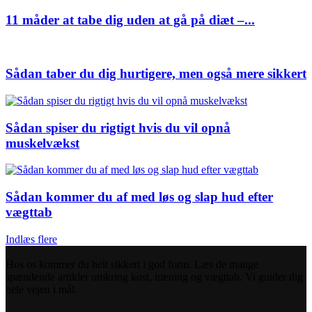
11 måder at tabe dig uden at gå på diæt –...
Sådan taber du dig hurtigere, men også mere sikkert
Sådan spiser du rigtigt hvis du vil opnå
muskelvækst
Sådan kommer du af med løs og slap hud efter
vægttab
Indlæs flere
Hos os kommer du helt sikkert i god form. Læs de mange
spændende artikler omkring kost, træning og vægttab. Vi guider dig
hele vejen i mål.