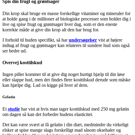
Spis din frugt og grøntsager
Din krop skal bruge en masse forskellige vitaminer og mineraler for
at holde gang i de millioner af biologiske processer som holder dig i
live og spise frugt og grøntsager hver dag, som er den eneste
korrekte måde at give din krop alt den har brug for.
I forhold til huden specifikt, så har
undersøgelser
vist at højere
indtag af frugt og grøntsager kan relateres til sundere hud som også
ser bedre ud.
Overvej kosttilskud
Ingen piller kommer til at give dig noget hurtigt hjælp til din løse
eller slappe hud, men der findes flere kosttilskud derude som måske
kan hjælpe dig. Lad os kigge på hver af dem.
Gelatin
Et
studie
har vist at hvis man tager kosttilskud med 250 mg gelatin
om dagen så kan det forbedre hudens elasticitet.
Det kan være svært at få gelatin i din diæt, medmindre du virkeligt
elsker at spise mange slags forskelligt mad såsom oksehaler og