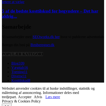
5 af de bedste kosttilskud for begyndere – Det har
aldrig...
Samarbejde
Vi samarbejder med
SEOworks.dk her
hvor vi publicere advertorials
Beregn din bmi på
Bmiberegner.dk
POPULÆR KATEGORI
Blog
109
Vægttab
16
Træning
11
Diverse
11
Kosttilskud
8
Websitet anvender cookies til at huske indstillinger, statistik og
målretning af annoncering. Informationer deles med
tredjepart.
Accepter
Afvis
Læs mere
Privacy & Cookies Policy