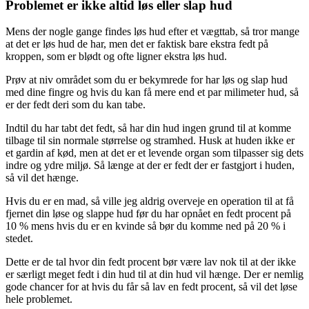
Problemet er ikke altid løs eller slap hud
Mens der nogle gange findes løs hud efter et vægttab, så tror mange
at det er løs hud de har, men det er faktisk bare ekstra fedt på
kroppen, som er blødt og ofte ligner ekstra løs hud.
Prøv at niv området som du er bekymrede for har løs og slap hud
med dine fingre og hvis du kan få mere end et par milimeter hud, så
er der fedt deri som du kan tabe.
Indtil du har tabt det fedt, så har din hud ingen grund til at komme
tilbage til sin normale størrelse og stramhed. Husk at huden ikke er
et gardin af kød, men at det er et levende organ som tilpasser sig dets
indre og ydre miljø. Så længe at der er fedt der er fastgjort i huden,
så vil det hænge.
Hvis du er en mad, så ville jeg aldrig overveje en operation til at få
fjernet din løse og slappe hud før du har opnået en fedt procent på
10 % mens hvis du er en kvinde så bør du komme ned på 20 % i
stedet.
Dette er de tal hvor din fedt procent bør være lav nok til at der ikke
er særligt meget fedt i din hud til at din hud vil hænge. Der er nemlig
gode chancer for at hvis du får så lav en fedt procent, så vil det løse
hele problemet.