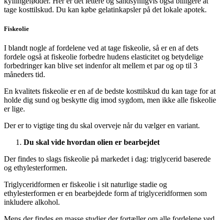
kyllingefødder. Her er det lettere og sandsynligvis også billigere at
tage kosttilskud. Du kan købe gelatinkapsler på det lokale apotek.
Fiskeolie
I blandt nogle af fordelene ved at tage fiskeolie, så er en af dets
fordele også at fiskeolie forbedre hudens elasticitet og betydelige
forbedringer kan blive set indenfor alt mellem et par og op til 3
måneders tid.
En kvalitets fiskeolie er en af de bedste kosttilskud du kan tage for at
holde dig sund og beskytte dig imod sygdom, men ikke alle fiskeolie
er lige.
Der er to vigtige ting du skal overveje når du vælger en variant.
Du skal vide hvordan olien er bearbejdet
Der findes to slags fiskeolie på markedet i dag: triglycerid baserede
og ethylesterformen.
Triglyceridformen er fiskeolie i sit naturlige stadie og
ethylesterformen er en bearbejdede form af triglyceridformen som
inkludere alkohol.
Mens der findes en masse studier der fortæller om alle fordelene ved