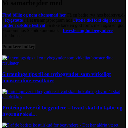
Vi samarbejder med
Find billig og nem aftensmad her
Få en bedre ryg hos bedreryg.dk
-
Rygstøtte
Få et træningsprogram hos
Fitone.dk
Hold dig i form
under roskilde festival
Få ikke bare en god form, men også en god
økonomi hos Stabilokonomi.dk -
Investering for begyndere
-
Linkhouse
Populære indlæg
6 trænings tips til en nybegynder som virkeligt
booster dine resultater
Proteinpulver til begyndere – hvad skal du købe og
hvornår skal...