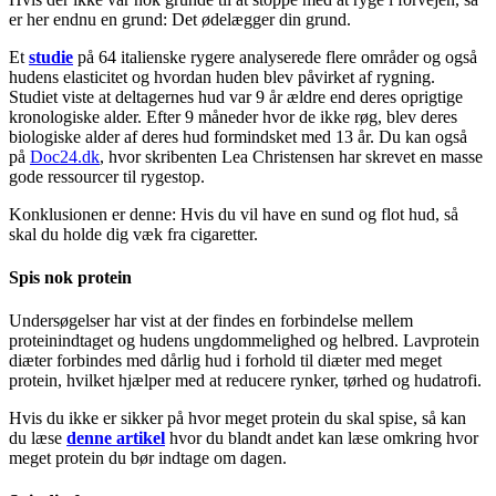
er her endnu en grund: Det ødelægger din grund.
Et
studie
på 64 italienske rygere analyserede flere områder og også
hudens elasticitet og hvordan huden blev påvirket af rygning.
Studiet viste at deltagernes hud var 9 år ældre end deres oprigtige
kronologiske alder. Efter 9 måneder hvor de ikke røg, blev deres
biologiske alder af deres hud formindsket med 13 år. Du kan også
på
Doc24.dk
, hvor skribenten Lea Christensen har skrevet en masse
gode ressourcer til rygestop.
Konklusionen er denne: Hvis du vil have en sund og flot hud, så
skal du holde dig væk fra cigaretter.
Spis nok protein
Undersøgelser har vist at der findes en forbindelse mellem
proteinindtaget og hudens ungdommelighed og helbred. Lavprotein
diæter forbindes med dårlig hud i forhold til diæter med meget
protein, hvilket hjælper med at reducere rynker, tørhed og hudatrofi.
Hvis du ikke er sikker på hvor meget protein du skal spise, så kan
du læse
denne artikel
hvor du blandt andet kan læse omkring hvor
meget protein du bør indtage om dagen.