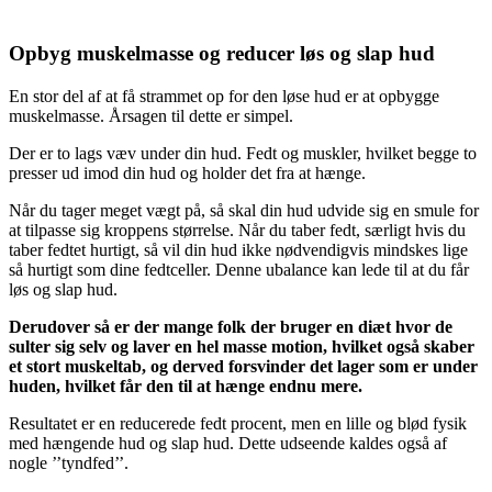
Opbyg muskelmasse og reducer løs og slap hud
En stor del af at få strammet op for den løse hud er at opbygge
muskelmasse. Årsagen til dette er simpel.
Der er to lags væv under din hud. Fedt og muskler, hvilket begge to
presser ud imod din hud og holder det fra at hænge.
Når du tager meget vægt på, så skal din hud udvide sig en smule for
at tilpasse sig kroppens størrelse. Når du taber fedt, særligt hvis du
taber fedtet hurtigt, så vil din hud ikke nødvendigvis mindskes lige
så hurtigt som dine fedtceller. Denne ubalance kan lede til at du får
løs og slap hud.
Derudover så er der mange folk der bruger en diæt hvor de
sulter sig selv og laver en hel masse motion, hvilket også skaber
et stort muskeltab, og derved forsvinder det lager som er under
huden, hvilket får den til at hænge endnu mere.
Resultatet er en reducerede fedt procent, men en lille og blød fysik
med hængende hud og slap hud. Dette udseende kaldes også af
nogle ’’tyndfed’’.