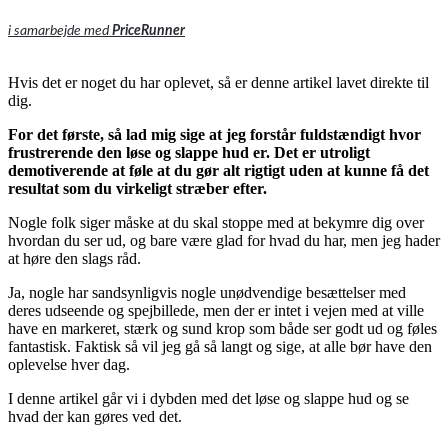
i samarbejde med
PriceRunner
Hvis det er noget du har oplevet, så er denne artikel lavet direkte til
dig.
For det første, så lad mig sige at jeg forstår fuldstændigt hvor
frustrerende den løse og slappe hud er. Det er utroligt
demotiverende at føle at du gør alt rigtigt uden at kunne få det
resultat som du virkeligt stræber efter.
Nogle folk siger måske at du skal stoppe med at bekymre dig over
hvordan du ser ud, og bare være glad for hvad du har, men jeg hader
at høre den slags råd.
Ja, nogle har sandsynligvis nogle unødvendige besættelser med
deres udseende og spejbillede, men der er intet i vejen med at ville
have en markeret, stærk og sund krop som både ser godt ud og føles
fantastisk. Faktisk så vil jeg gå så langt og sige, at alle bør have den
oplevelse hver dag.
I denne artikel går vi i dybden med det løse og slappe hud og se
hvad der kan gøres ved det.