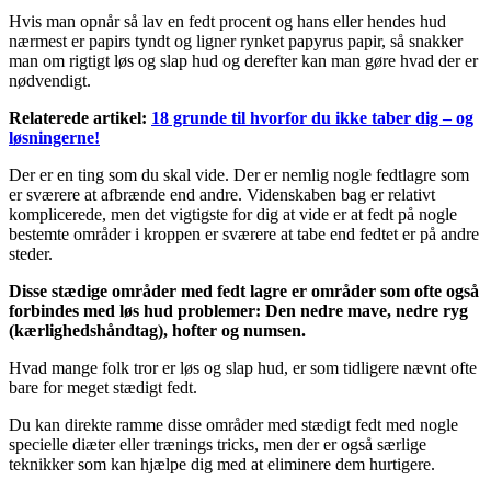
Hvis man opnår så lav en fedt procent og hans eller hendes hud
nærmest er papirs tyndt og ligner rynket papyrus papir, så snakker
man om rigtigt løs og slap hud og derefter kan man gøre hvad der er
nødvendigt.
Relaterede artikel:
18 grunde til hvorfor du ikke taber dig – og
løsningerne!
Der er en ting som du skal vide. Der er nemlig nogle fedtlagre som
er sværere at afbrænde end andre. Videnskaben bag er relativt
komplicerede, men det vigtigste for dig at vide er at fedt på nogle
bestemte områder i kroppen er sværere at tabe end fedtet er på andre
steder.
Disse stædige områder med fedt lagre er områder som ofte også
forbindes med løs hud problemer: Den nedre mave, nedre ryg
(kærlighedshåndtag), hofter og numsen.
Hvad mange folk tror er løs og slap hud, er som tidligere nævnt ofte
bare for meget stædigt fedt.
Du kan direkte ramme disse områder med stædigt fedt med nogle
specielle diæter eller trænings tricks, men der er også særlige
teknikker som kan hjælpe dig med at eliminere dem hurtigere.