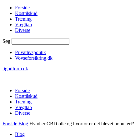
Forside
Kosttilskud
Træning
Vægttab
Diverse
Søg
Privatlivspolitik
Vovseforsikring.dk
igodform.dk
Forside
Kosttilskud
Træning
Vægttab
Diverse
Forside
Blog
Hvad er CBD olie og hvorfor er det blevet populært?
Blog