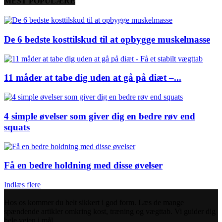
MEST POPULÆRE
De 6 bedste kosttilskud til at opbygge muskelmasse
11 måder at tabe dig uden at gå på diæt –...
4 simple øvelser som giver dig en bedre røv end
squats
Få en bedre holdning med disse øvelser
Indlæs flere
Hos os kommer du helt sikkert i god form. Læs de mange
spændende artikler omkring kost, træning og vægttab. Vi guider dig
hele vejen i mål.