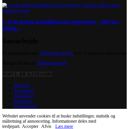
5 af de bedste kosttilskud for begyndere – Det har
aldrig...
Samarbejde
Vi samarbejder med
SEOworks.dk her
hvor vi publicere advertorials
Beregn din bmi på
Bmiberegner.dk
POPULÆR KATEGORI
Blog
109
Vægttab
16
Træning
11
Diverse
11
Kosttilskud
8
Websitet anvender cookies til at huske indstillinger, statistik og
målretning af annoncering. Informationer deles med
tredjepart.
Accepter
Afvis
Læs mere