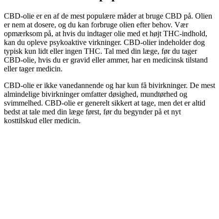
CBD-olie er en af de mest populære måder at bruge CBD på. Olien
er nem at dosere, og du kan forbruge olien efter behov. Vær
opmærksom på, at hvis du indtager olie med et højt THC-indhold,
kan du opleve psykoaktive virkninger. CBD-olier indeholder dog
typisk kun lidt eller ingen THC. Tal med din læge, før du tager
CBD-olie, hvis du er gravid eller ammer, har en medicinsk tilstand
eller tager medicin.
CBD-olie er ikke vanedannende og har kun få bivirkninger. De mest
almindelige bivirkninger omfatter døsighed, mundtørhed og
svimmelhed. CBD-olie er generelt sikkert at tage, men det er altid
bedst at tale med din læge først, før du begynder på et nyt
kosttilskud eller medicin.