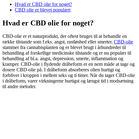
Hvad er CBD olie for noget?
CBD olie er blevet populært
Hvad er CBD olie for noget?
CBD-olie er et naturprodukt, der oftest bruges til at behandle en
række tilstande som f.eks. angst, rastløshed eller smerter.
CBD-olie
stammer fra cannabisplanten og er blevet brugt i århundreder til
behandling af forskellige medicinske tilstande og er nu populær til
behandling af bl.a. angst, depression, smerte, inflammation og
kramper. CBD-olie i flydende dråbeform er en nem måde at tage og
dosere CBD-olie på. I dråbeform absorberes olien hurtigt og
forbliver i kroppen i mellem seks og ti timer. Når du tager CBD-olie
i dråbeform, varer virkningerne hurtigst og længst tid i modsætning
til andre metoder.