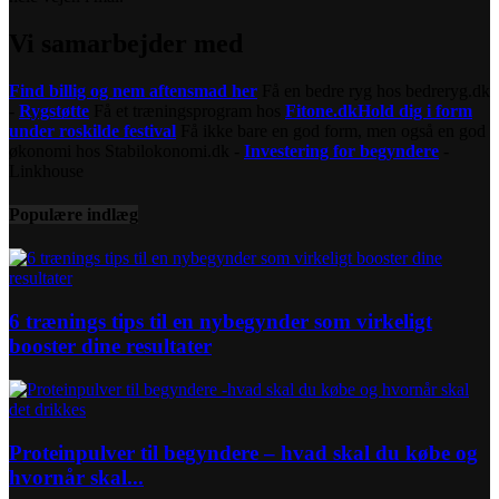
Vi samarbejder med
Find billig og nem aftensmad her
Få en bedre ryg hos bedreryg.dk
-
Rygstøtte
Få et træningsprogram hos
Fitone.dk
Hold dig i form
under roskilde festival
Få ikke bare en god form, men også en god
økonomi hos Stabilokonomi.dk -
Investering for begyndere
-
Linkhouse
Populære indlæg
6 trænings tips til en nybegynder som virkeligt
booster dine resultater
Proteinpulver til begyndere – hvad skal du købe og
hvornår skal...